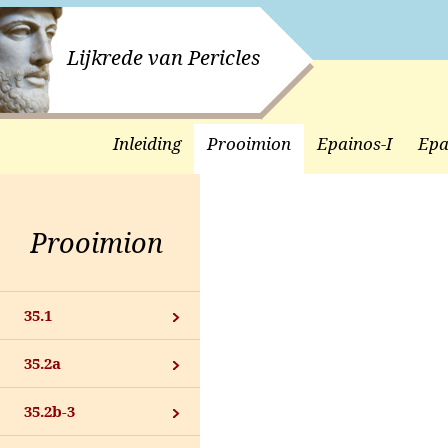
Lijkrede van Pericles
Inleiding
Prooimion
Epainos-I
Epa
Prooimion
35.1
35.2a
35.2b-3