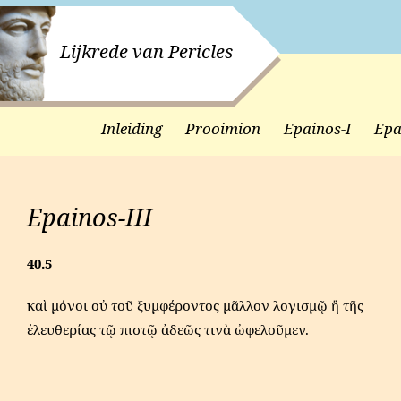
Lijkrede van Pericles
Inleiding
Prooimion
Epainos-I
Epa
Epainos-III
40.5
καὶ μόνοι οὐ τοῦ ξυμφέροντος μᾶλλον λογισμῷ ἢ τῆς
ἐλευθερίας τῷ πιστῷ ἀδεῶς τινὰ ὠφελοῦμεν.