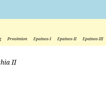
g
Prooimion
Epainos-I
Epainos-II
Epainos-III
hia II