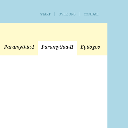
START
OVER ONS
CONTACT
Paramythia-I
Paramythia-II
Epilogos