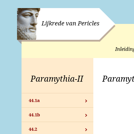
Lijkrede van Pericles
Inleidin
Paramythia-II
Paramyt
44.1a
44.1b
44.2