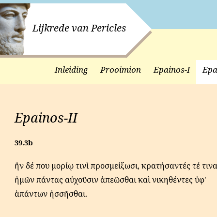
Lijkrede van Pericles
Inleiding
Prooimion
Epainos-I
Epa
Epainos-II
39.3b
ἢν δέ που μορίῳ τινὶ προσμείξωσι, κρατήσαντές τέ τιν
ἡμῶν πάντας αὐχοῦσιν ἀπεῶσθαι καὶ νικηθέντες ὑφ'
ἁπάντων ἡσσῆσθαι.