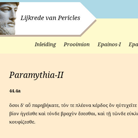
Lijkrede van Pericles
Inleiding
Prooimion
Epainos-I
Epa
Paramythia-II
44.4a
ὅσοι δ' αὖ παρηβήκατε, τόν τε πλέονα κέρδος ὃν ηὐτυχεῖτε
βίον ἡγεῖσθε καὶ τόνδε βραχὺν ἔσεσθαι, καὶ τῇ τῶνδε εὐκλ
κουφίζεσθε.