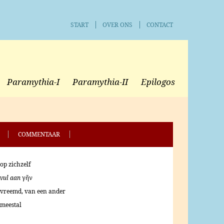
START
OVER ONS
CONTACT
Paramythia-I
Paramythia-II
Epilogos
COMMENTAAR
op zichzelf
vul aan
γῆν
vreemd, van een ander
meestal