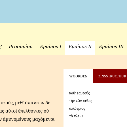
g
Prooimion
Epainos-I
Epainos-II
Epainos-III
WOORDEN
ZINSSTRUCTUUR
καθ' ἑαυτούς
τὴν τῶν πέλας
αυτούς, μεθ' ἁπάντων δὲ
ἀλλότριος
ας αὐτοὶ ἐπελθόντες οὐ
τὰ πλείω
ων ἀμυνομένους μαχόμενοι