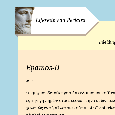
Lijkrede van Pericles
Inleidin
Epainos-II
39.2
τεκμήριον δέ· οὔτε γὰρ Λακεδαιμόνιοι καθ' ἑ
ἐς τὴν γῆν ἡμῶν στρατεύουσι, τήν τε τῶν πέλ
χαλεπῶς ἐν τῇ ἀλλοτρίᾳ τοὺς περὶ τῶν οἰκεί