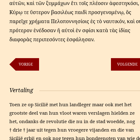
αὐτῶν, καὶ τῶν ξυμμάχων ἔτι τοῖς πλέοσιν ἀφεστηκόσι,
Κύρῳ τε ὕστερον βασιλέως παιδὶ προσγενομένῳ, ὃς
παρεῖχε χρήματα Πελοποννησίοις ἐς τὸ ναυτικόν, καὶ ο
πρότερον ἐνέδοσαν ἢ αὐτοὶ ἐν σφίσι κατὰ τὰς ἰδίας
διαφορὰς περιπεσόντες ἐσφάλησαν.
VORIGE
VOLGENDE
Vertaling
Toen ze op Sicilië met hun landleger maar ook met het
grootste deel van hun vloot waren verslagen hielden ze
het, ondanks de revolutie die nu in de stad woedde, nog
† drie † jaar uit tegen hun vroegere vijanden en die van
Sicilië erbij en ook nog tegen hun bondgenoten van wie d