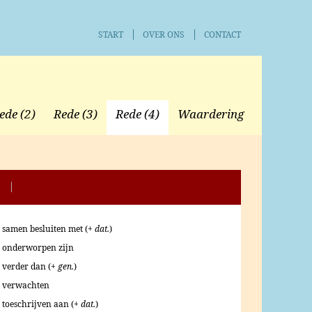
START
OVER ONS
CONTACT
ede (2)
Rede (3)
Rede (4)
Waardering
samen besluiten met (+
dat.
)
onderworpen zijn
verder dan (+
gen.
)
verwachten
toeschrijven aan (+
dat.
)