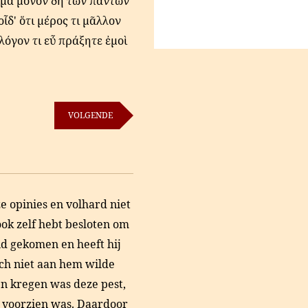
γμα μόνον δὴ τῶν πάντων
ἶδ' ὅτι μέρος τι μᾶλλον
 λόγον τι εὖ πράξητε ἐμοὶ
VOLGENDE
e opinies en volhard niet
ok zelf hebt besloten om
and gekomen en heeft hij
ch niet aan hem wilde
n kregen was deze pest,
e voorzien was. Daardoor