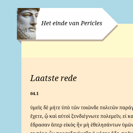
Het einde van Pericles
Laatste rede
64.1
ὑ
μεῖς δὲ μήτε ὑπὸ τῶν τοιῶνδε πολιτῶν παράγ
ἔχετε, ᾧ καὶ αὐτοὶ ξυνδιέγνωτε πολεμεῖν, εἰ κ
ἔδρασαν ἅπερ εἰκὸς ἦν μὴ ἐθελησάντων ὑμῶν