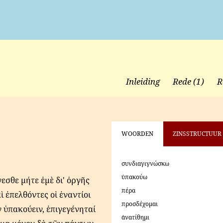
Inleiding
Rede (1)
R
WOORDEN
ZINSSTRUCTUUR
συνδιαγιγνώσκω
ὑπακούω
εσθε μήτε ἐμὲ δι' ὀργῆς
πέρα
αὶ ἐπελθόντες οἱ ἐναντίοι
προσδέχομαι
 ὑπακούειν, ἐπιγεγένηταί
ἀνατίθημι