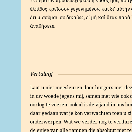
τε πέρα ὧν προσεδεχόμεθα ἡ νόσος ἥδε, πρᾶ
ἐλπίδος κρεῖσσον γεγενημένον. καὶ δι' αὐτὴν ο
ἔτι μισοῦμαι, οὐ δικαίως, εἰ μὴ καὶ ὅταν παρὰ
ἀναθήσετε.
Vertaling
Laat u niet meesleuren door burgers met dez
in uw woede jegens mij, samen met wie ook o
oorlog te voeren, ook al is de vijand in ons l
daar gedaan wat je kon verwachten toen u zi
onderwerpen. Wat we verder nog te verdure
de enige van alle rampen die absoluut niet t