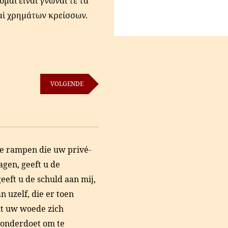
ομαι εἶναι γνῶναί τε τὰ
καὶ χρημάτων κρείσσων.
VOLGENDE
de rampen die uw privé-
agen, geeft u de
eft u de schuld aan mij,
n uzelf, die er toen
cht uw woede zich
 onderdoet om te