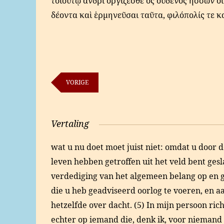
τοιούτῳ ἀνδρὶ ὀργίζεσθε ὃς οὐδενὸς ἥσσων οἴ
δέοντα καὶ ἑρμηνεῦσαι ταῦτα, φιλόπολίς τε 
VORIGE
Vertaling
wat u nu doet moet juist niet: omdat u door 
leven hebben getroffen uit het veld bent gesl
verdediging van het algemeen belang op en ge
die u heb geadviseerd oorlog te voeren, en aa
hetzelfde over dacht. (5) In mijn persoon ri
echter op iemand die, denk ik, voor niemand