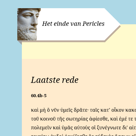
Het einde van Pericles
Laatste rede
60.4b-5
καὶ μὴ ὃ νῦν ὑμεῖς δρᾶτε· ταῖς κατ' οἶκον κ
τοῦ κοινοῦ τῆς σωτηρίας ἀφίεσθε, καὶ ἐμέ τε
πολεμεῖν καὶ ὑμᾶς αὐτοὺς οἳ ξυνέγνωτε δι' αἰτί