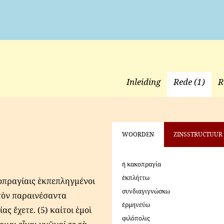
Inleiding
Rede (1)
R
WOORDEN
ZINSSTRUCTUUR
ἡ κακοπραγία
ἐκπλήττω
ακοπραγίαις ἐκπεπληγμένοι
συνδιαγιγνώσκω
 τὸν παραινέσαντα
ἑρμηνεύω
ας ἔχετε. (5) καίτοι ἐμοὶ
φιλόπολις