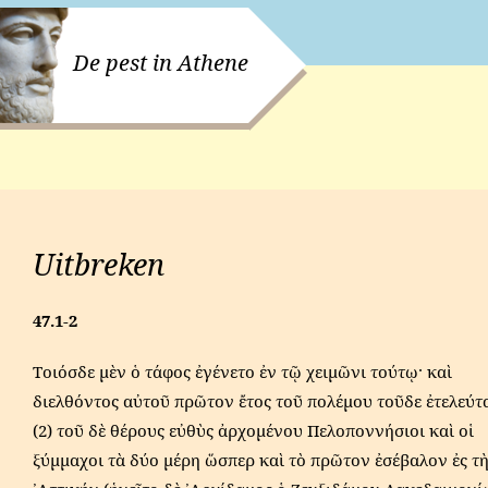
De pest in Athene
Uitbreken
47.1-2
Τοιόσδε μὲν ὁ τάφος ἐγένετο ἐν τῷ χειμῶνι τούτῳ· καὶ
διελθόντος αὐτοῦ πρῶτον ἔτος τοῦ πολέμου τοῦδε ἐτελεύτ
(2) τοῦ δὲ θέρους εὐθὺς ἀρχομένου Πελοποννήσιοι καὶ οἱ
ξύμμαχοι τὰ δύο μέρη ὥσπερ καὶ τὸ πρῶτον ἐσέβαλον ἐς τ