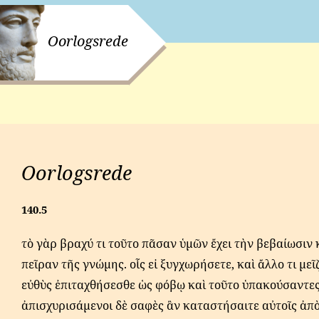
Oorlogsrede
Oorlogsrede
140.5
τὸ γὰρ βραχύ τι τοῦτο πᾶσαν ὑμῶν ἔχει τὴν βεβαίωσιν 
πεῖραν τῆς γνώμης. οἷς εἰ ξυγχωρήσετε, καὶ ἄλλο τι μεῖ
εὐθὺς ἐπιταχθήσεσθε ὡς φόβῳ καὶ τοῦτο ὑπακούσαντες
ἀπισχυρισάμενοι δὲ σαφὲς ἂν καταστήσαιτε αὐτοῖς ἀπ