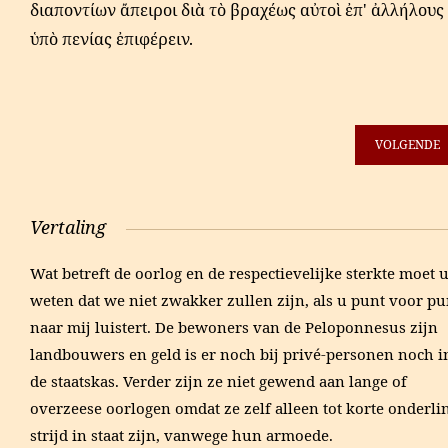
διαποντίων ἄπειροι διὰ τὸ βραχέως αὐτοὶ ἐπ' ἀλλήλους
ὑπὸ πενίας ἐπιφέρειν.
VOLGENDE
Vertaling
Wat betreft de oorlog en de respectievelijke sterkte moet 
weten dat we niet zwakker zullen zijn, als u punt voor pu
naar mij luistert. De bewoners van de Peloponnesus zijn
landbouwers en geld is er noch bij privé-personen noch i
de staatskas. Verder zijn ze niet gewend aan lange of
overzeese oorlogen omdat ze zelf alleen tot korte onderli
strijd in staat zijn, vanwege hun armoede.