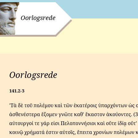
Oorlogsrede
Oorlogsrede
141.2-3
'Τὰ δὲ τοῦ πολέμου καὶ τῶν ἑκατέροις ὑπαρχόντων ὡς 
ἀσθενέστερα ἕξομεν γνῶτε καθ' ἕκαστον ἀκούοντες. (3
αὐτουργοί τε γάρ εἰσι Πελοποννήσιοι καὶ οὔτε ἰδίᾳ οὔτ'
κοινῷ χρήματά ἐστιν αὐτοῖς, ἔπειτα χρονίων πολέμων 