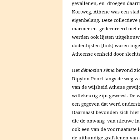
gevallenen, en droegen daarm
Kortweg, Athene was een stad 
eigenbelang. Deze collectie
marmer en gedecoreerd met re
werden ook lijsten uitgehouw
dodenlijsten [link] waren ing
Atheense eenheid door slecht
Het
dèmosion sèma
bevond zich
Dipylon Poort langs de weg va
van de wijsheid Athene gewijd
willekeurig zijn geweest. De 
een gegeven dat werd onderstr
Daarnaast bevonden zich hie
die de omvang van nieuwe indi
ook een van de voornaamste lo
de uitbundige grafstenen van 