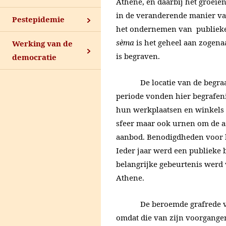
Athene, en daarbij het groeie
in de veranderende manier va
Pestepidemie
het ondernemen van publiek
sèma
is het geheel aan zoge
Werking van de
is begraven.
democratie
De locatie van de begraaf
periode vonden hier begrafeni
hun werkplaatsen en winkels 
sfeer maar ook urnen om de as
aanbod. Benodigdheden voor b
Ieder jaar werd een publieke 
belangrijke gebeurtenis werd 
Athene.
De beroemde grafrede van Pe
omdat die van zijn voorganger