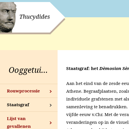
Thucydides
Ooggetuige
Staatsgraf: het
Dèmosion S
Aan het eind van de zesde eeu
Rouwprocessie
Athene. Begraafplaatsen, zoal
individuele grafstenen met al
Staatsgraf
samenleving te benadrukken. D
vijfde eeuw v.Chr. Met de ver
Lijst van
veranderingen op in de visu
gevallenen